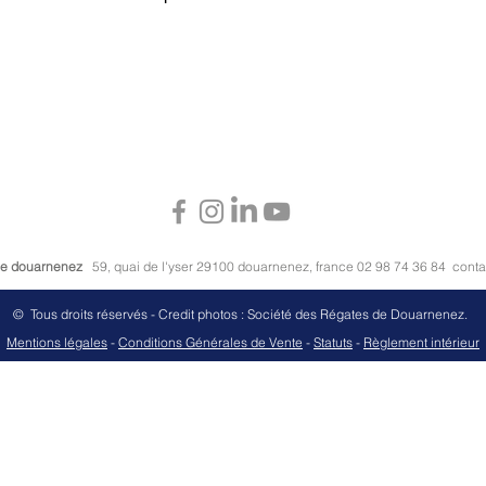
 de douarnenez
59, quai de l'yser 29100 douarnenez, france 02 98 74 36 84
cont
© Tous droits réservés - Credit photos : Société des Régates de Douarnenez.
M
entions légales
-
Conditions Générales de Vente
-
Stat
uts
-
Règlement intérieur