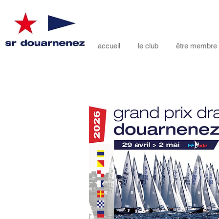
accueil
le club
être membre