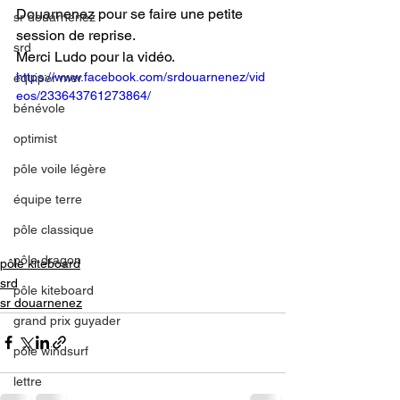
Douarnenez pour se faire une petite 
sr douarnenez
session de reprise.
srd
Merci Ludo pour la vidéo.
https://www.facebook.com/srdouarnenez/vid
équiper mer
eos/233643761273864/
bénévole
optimist
pôle voile légère
équipe terre
pôle classique
pôle dragon
pôle kiteboard
srd
pôle kiteboard
sr douarnenez
grand prix guyader
pôle windsurf
lettre