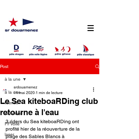
Post
à la une
srdouarnenez
à la une
14 mai 2020
1 min de lecture
Le Sea kiteboaRDing club
licence
retourne à l'eau
adhésion
3 riders du Sea kiteboaRDing ont 
FFVoile
profité hier de la réouverture de la 
laser
plage des Sables Blancs à 