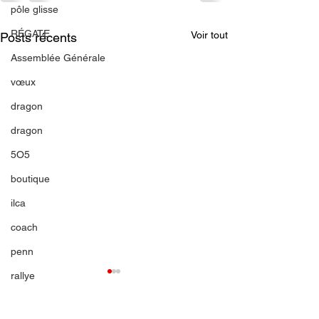
pôle glisse
RÉGATE
Voir tout
Posts récents
Assemblée Générale
vœux
dragon
dragon
5O5
boutique
ilca
coach
penn
rallye