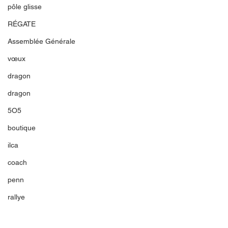
pôle glisse
RÉGATE
Assemblée Générale
vœux
dragon
dragon
5O5
boutique
ilca
coach
penn
rallye