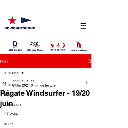
Post
à la une
srdouarnenez
à la une
8 juin 2021
0 min de lecture
Régate Windsurfer - 19/20
licence
juin
adhésion
FFVoile
laser