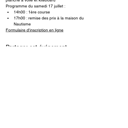
planche à voile et kiteboard
Programme du samedi 17 juillet : 
14h00 : 1ère course
17h00 : remise des prix à la maison du 
Nautisme
Formulaire d'inscription en ligne
Partager cet événement
société des régates de douarnenez
59, quai de l'yser 29100 douarnenez,
france
02 98 74 36 84
contact@srdouarnenez.com