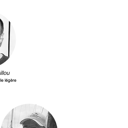
llou
ile légère