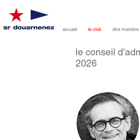
accueil
le club
être membre
le conseil d'adm
2026