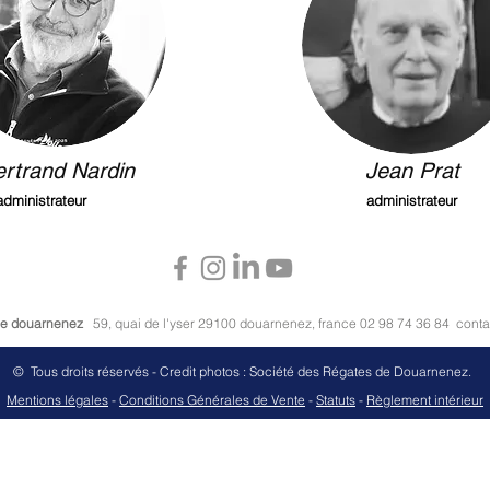
rtrand Nardin
Jean Prat
administrateur
administrateur
 de douarnenez
59, quai de l'yser 29100 douarnenez, france 02 98 74 36 84
cont
© Tous droits réservés - Credit photos : Société des Régates de Douarnenez.
M
entions légales
-
Conditions Générales de Vente
-
Stat
uts
-
Règlement intérieur