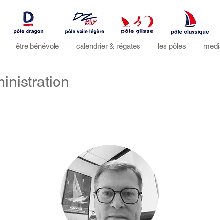
être bénévole
calendrier & régates
les pôles
medi
inistration