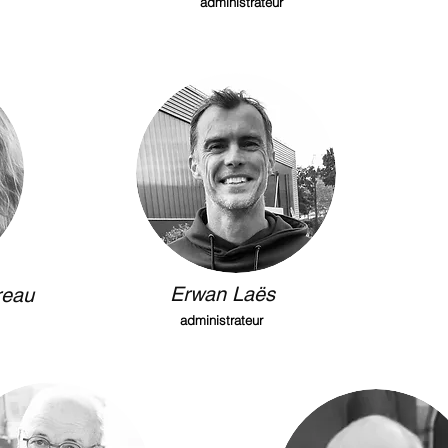
administrateur
Erwan Laës
reau
administrateur