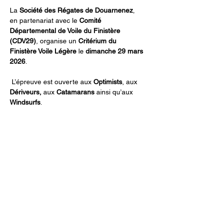
La 
Société des Régates de Douarnenez
, 
en partenariat avec le 
Comité 
Départemental de Voile du Finistère 
(CDV29)
, organise un 
Critérium du 
Finistère Voile Légère
 le 
dimanche 29 mars 
2026
.
 L’épreuve est ouverte aux 
Optimists
, aux
Dériveurs, 
aux
 Catamarans
 ainsi qu’aux 
Windsurfs
.
Partager cet événement