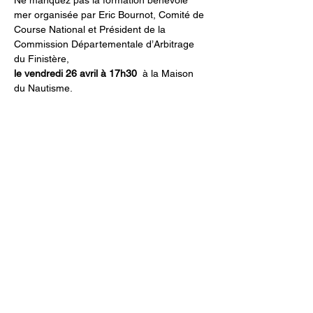
Ne manquez pas la formation bénévole 
mer organisée par Eric Bournot, Comité de 
Course National et Président de la 
Commission Départementale d’Arbitrage 
du Finistère,
le vendredi 26 avril à 17h30 
 à la Maison 
du Nautisme.
Partager cet événement
société des régates de douarnenez
59, quai de l'yser 29100 douarnenez,
france
02 98 74 36 84