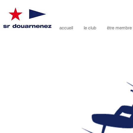
accueil
le club
être membre