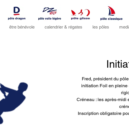
être bénévole
calendrier & régates
les pôles
medi
Initi
Fred, président du pôl
initiation Foil en plein
rigi
Créneau : les après-midi en
crén
Inscription obligatoire p