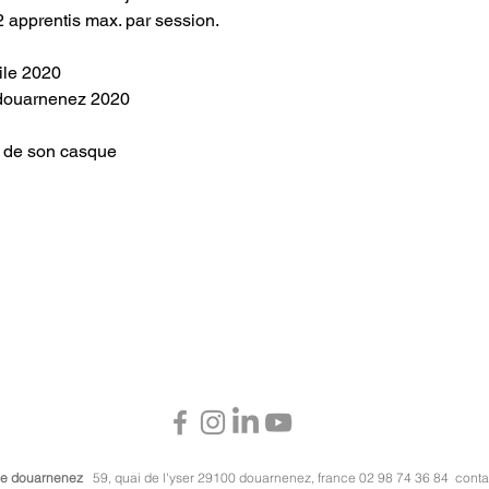
 2 apprentis max. par session.
ile 2020
r douarnenez 2020
t de son casque
 de douarnenez
59, quai de l'yser 29100 douarnenez, france 02 98 74 36 84
cont