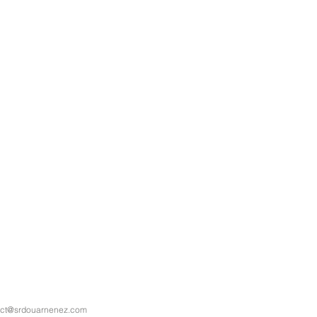
act@srdouarnenez.com