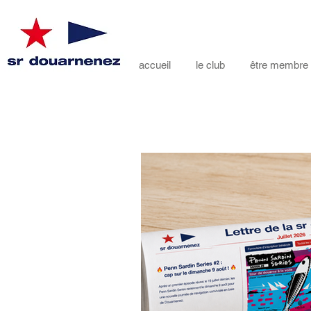
accueil
le club
être membre