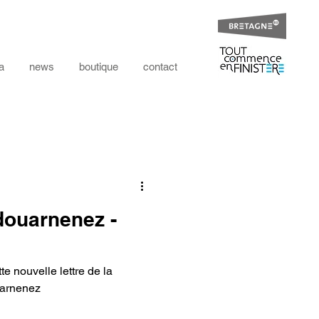
a
news
boutique
contact
les news
 douarnenez -
te nouvelle lettre de la
uarnenez