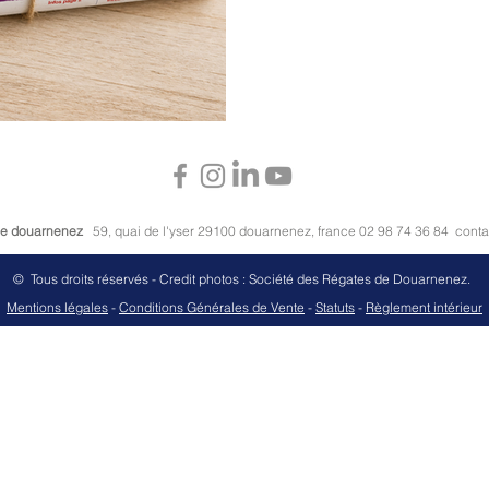
 de douarnenez
59, quai de l'yser 29100 douarnenez, france 02 98 74 36 84
cont
© Tous droits réservés - Credit photos : Société des Régates de Douarnenez.
M
entions légales
-
Conditions Générales de Vente
-
Stat
uts
-
Règlement intérieur