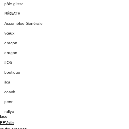
pôle glisse
RÉGATE
Assemblée Générale
vœux
dragon
dragon
5O5
boutique
ilca
coach
penn
rallye
laser
FFVoile