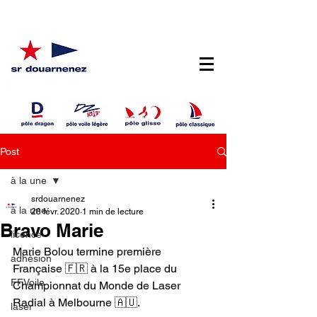
Post
à la une
srdouarnenez
à la une
28 févr. 2020
1 min de lecture
Bravo Marie
licence
Marie Bolou termine première 
adhésion
Française 🇫🇷 à la 15e place du 
FFVoile
Championnat du Monde de Laser 
Radial à Melbourne 🇦🇺.
laser