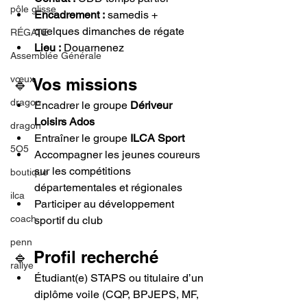
pôle glisse
Encadrement :
 samedis + 
quelques dimanches de régate
RÉGATE
Lieu :
 Douarnenez
Assemblée Générale
vœux
🔹 Vos missions
dragon
Encadrer le groupe 
Dériveur 
Loisirs Ados
dragon
Entraîner le groupe 
ILCA Sport
5O5
Accompagner les jeunes coureurs 
sur les compétitions 
boutique
départementales et régionales
ilca
Participer au développement 
coach
sportif du club
penn
🔹 Profil recherché
rallye
Étudiant(e) STAPS ou titulaire d’un 
diplôme voile (CQP, BPJEPS, MF, 