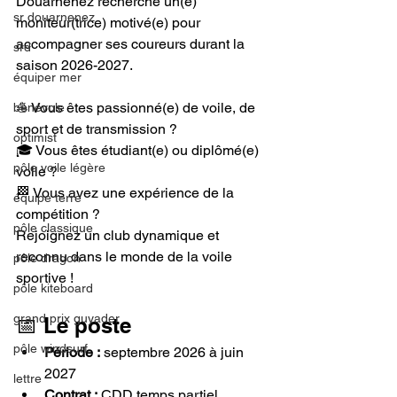
Douarnenez recherche un(e) 
sr douarnenez
moniteur(trice) motivé(e) pour 
accompagner ses coureurs durant la 
srd
saison 2026-2027.
équiper mer
⛵ Vous êtes passionné(e) de voile, de 
bénévole
sport et de transmission ?
optimist
🎓 Vous êtes étudiant(e) ou diplômé(e) 
pôle voile légère
voile ?
🏁 Vous avez une expérience de la 
équipe terre
compétition ?
pôle classique
Rejoignez un club dynamique et 
reconnu dans le monde de la voile 
pôle dragon
sportive !
pôle kiteboard
grand prix guyader
📅 Le poste
pôle windsurf
Période :
 septembre 2026 à juin 
2027
lettre
Contrat :
 CDD temps partiel