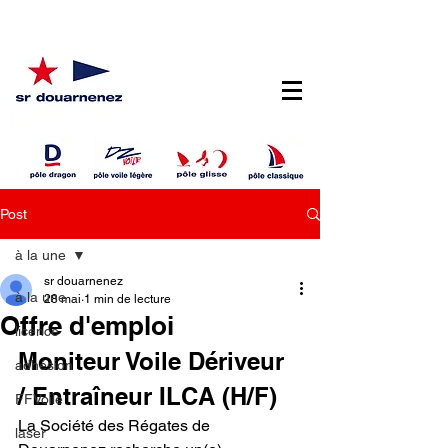
Post
à la une
sr douarnenez
à la une
28 mai
1 min de lecture
Offre d'emploi
licence
Moniteur Voile Dériveur 
adhésion
/ Entraîneur ILCA (H/F)
FFVoile
La Société des Régates de 
laser