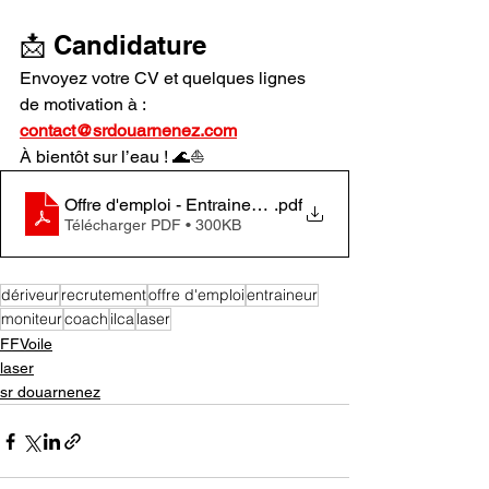
📩 Candidature
Envoyez votre CV et quelques lignes 
de motivation à :
contact@srdouarnenez.com
À bientôt sur l’eau ! 🌊⛵
.pdf
Offre d'emploi - Entraineur Laser - sr douarne
Télécharger PDF • 300KB
dériveur
recrutement
offre d'emploi
entraineur
moniteur
coach
ilca
laser
FFVoile
laser
sr douarnenez