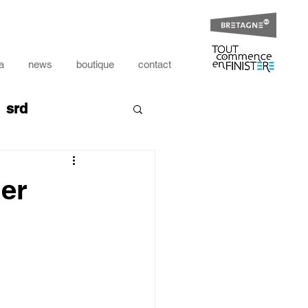
a
news
boutique
contact
srd
terre
ier
er
érale
vœux