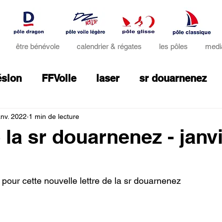
être bénévole
calendrier & régates
les pôles
medi
ésion
FFVoile
laser
sr douarnenez
le
optimist
pôle voile légère
équipe 
anv. 2022
1 min de lecture
 la sr douarnenez - janv
 dragon
pôle kiteboard
grand prix guyad
 pour cette nouvelle lettre de la sr douarnenez
pôle glisse
RÉGATE
Assemblée Gén