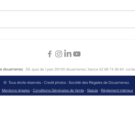
Offr
Lettre de la sr douarnenez -
juin 2026
 de douarnenez
59, quai de l'yser 29100 douarnenez, france 02 98 74 36 84
cont
© Tous droits réservés - Credit photos : Société des Régates de Douarnenez.
M
entions légales
-
Conditions Générales de Vente
-
Stat
uts
-
Règlement intérieur