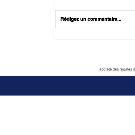
Rédigez un commentaire...
Lettre de la sr douarnenez -
juillet 2026
société des régates