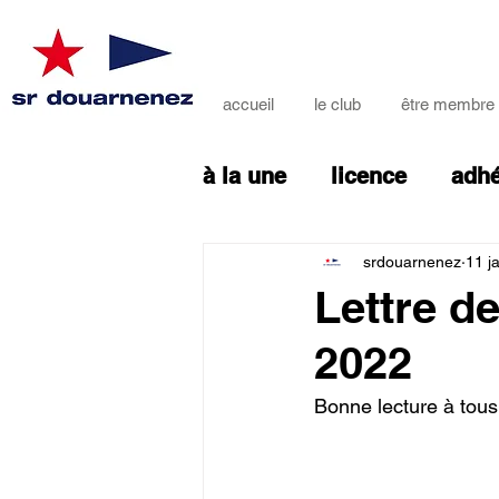
accueil
le club
être membre
à la une
licence
adh
équiper mer
bénévo
srdouarnenez
11 j
Lettre de
2022
pôle classique
pôle
Bonne lecture à tous
pôle windsurf
lettre